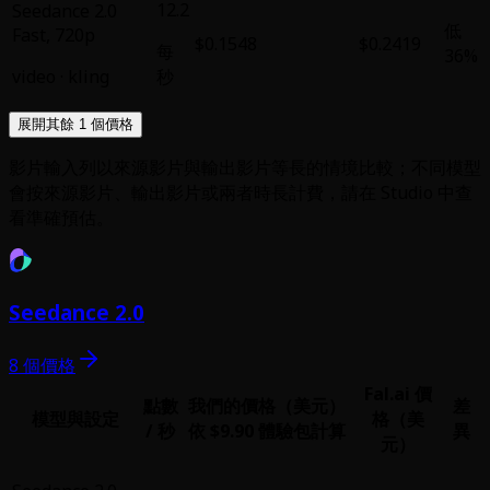
12.2
Seedance 2.0
低
Fast
,
720p
$0.1548
$0.2419
每
36%
video
·
kling
秒
展開其餘 1 個價格
影片輸入列以來源影片與輸出影片等長的情境比較；不同模型
會按來源影片、輸出影片或兩者時長計費，請在 Studio 中查
看準確預估。
Seedance 2.0
8 個價格
Fal.ai 價
點數
我們的價格（美元）
差
模型與設定
格（美
/ 秒
依 $9.90 體驗包計算
異
元）