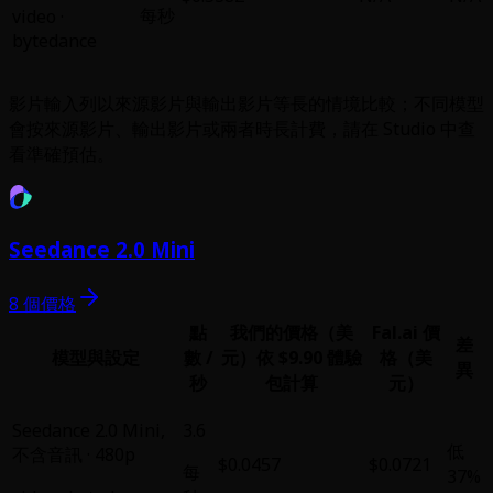
每秒
video
·
bytedance
影片輸入列以來源影片與輸出影片等長的情境比較；不同模型
會按來源影片、輸出影片或兩者時長計費，請在 Studio 中查
看準確預估。
Seedance 2.0 Mini
8 個價格
點
我們的價格（美
Fal.ai 價
差
模型與設定
數 /
元）
依 $9.90 體驗
格（美
異
秒
包計算
元）
Seedance 2.0 Mini
,
3.6
低
不含音訊 · 480p
$0.0457
$0.0721
每
37%