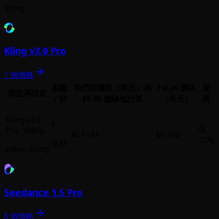
kling
Kling v3.0 Pro
1 個價格
點數
我們的價格（美元）
依
Fal.ai 價格
差
模型與設定
/ 秒
$9.90 體驗包計算
（美元）
異
Kling v3.0
9
低
Pro
,
1080p
$0.1142
$0.168
32%
每秒
video
·
kling
Seedance 1.5 Pro
6 個價格