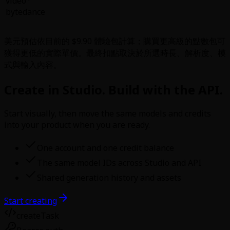
video
·
bytedance
美元預估依目前的 $9.90 體驗包計算；購買更高級的點數包可
獲得更低的實際單價。最終扣點取決於所選時長、解析度、模
式與輸入內容。
Create in Studio. Build with the API.
Start visually, then move the same models and credits
into your product when you are ready.
One account and one credit balance
The same model IDs across Studio and API
Shared generation history and assets
Start creating
createTask