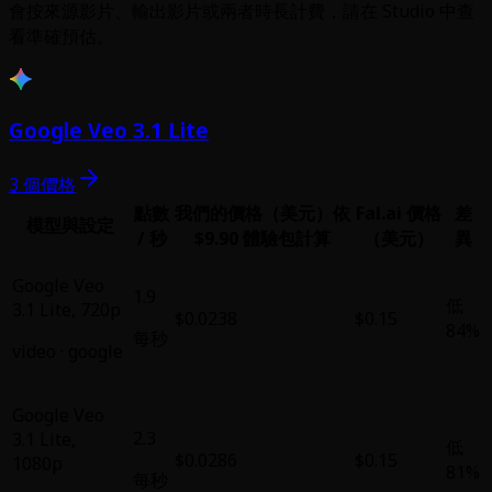
會按來源影片、輸出影片或兩者時長計費，請在 Studio 中查
看準確預估。
Google Veo 3.1 Lite
3 個價格
點數
我們的價格（美元）
依
Fal.ai 價格
差
模型與設定
/ 秒
$9.90 體驗包計算
（美元）
異
Google Veo
1.9
低
3.1 Lite
,
720p
$0.0238
$0.15
84%
每秒
video
·
google
Google Veo
2.3
3.1 Lite
,
低
$0.0286
$0.15
1080p
81%
每秒