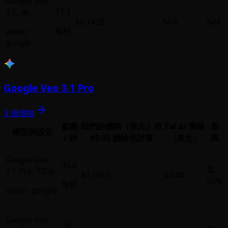
Google Veo
11.3
3.1
,
4k
$0.1428
N/A
N/A
每秒
video
·
google
Google Veo 3.1 Pro
3 個價格
點數
我們的價格（美元）
依
Fal.ai 價格
差
模型與設定
/ 秒
$9.90 體驗包計算
（美元）
異
Google Veo
15.6
低
3.1 Pro
,
720p
$0.1983
$0.40
50%
每秒
video
·
google
Google Veo
16