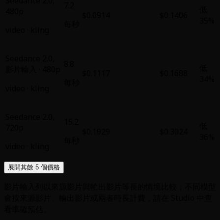
Seedance 2.0
,
7.2
低
480p
$0.0914
$0.1406
35%
每秒
video
·
kling
Seedance 2.0
,
8.8
低
影片輸入 · 480p
$0.1117
$0.1688
34%
每秒
video
·
kling
Seedance 2.0
,
15.2
低
720p
$0.1929
$0.3024
36%
每秒
video
·
kling
展開其餘 5 個價格
影片輸入列以來源影片與輸出影片等長的情境比較；不同模型
會按來源影片、輸出影片或兩者時長計費，請在 Studio 中查
看準確預估。