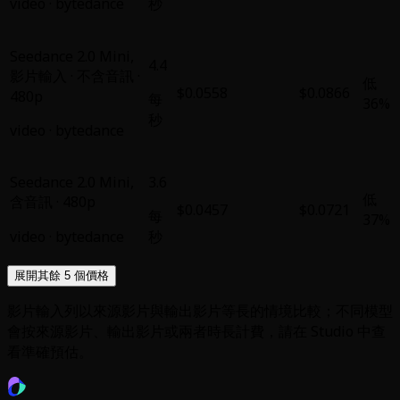
video
·
bytedance
秒
Seedance 2.0 Mini
,
4.4
影片輸入 · 不含音訊 ·
低
$0.0558
$0.0866
480p
每
36%
秒
video
·
bytedance
Seedance 2.0 Mini
,
3.6
低
含音訊 · 480p
$0.0457
$0.0721
每
37%
video
·
bytedance
秒
展開其餘 5 個價格
影片輸入列以來源影片與輸出影片等長的情境比較；不同模型
會按來源影片、輸出影片或兩者時長計費，請在 Studio 中查
看準確預估。