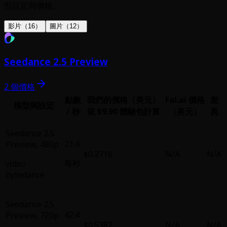
型設定與價格。
影片（16）
圖片（12）
Seedance 2.5 Preview
2 個價格
點數
我們的價格（美元）
Fal.ai 價格
差
模型與設定
/ 秒
依 $9.90 體驗包計算
（美元）
異
Seedance 2.5
21.4
Preview
,
480p
$0.2716
N/A
N/A
每秒
video
·
bytedance
Seedance 2.5
42.4
Preview
,
720p
$0.5382
N/A
N/A