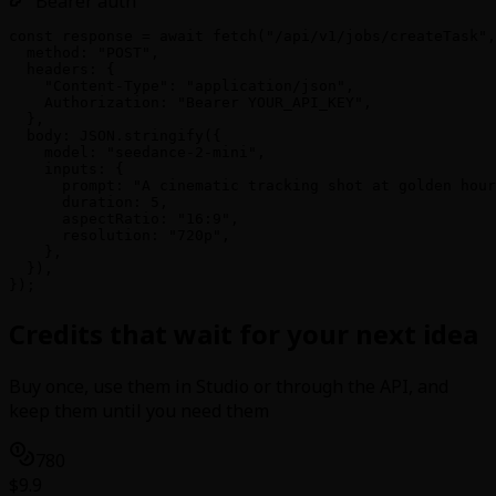
Bearer auth
const response = await fetch("/api/v1/jobs/createTask",
  method: "POST",

  headers: {

    "Content-Type": "application/json",

    Authorization: "Bearer YOUR_API_KEY",

  },

  body: JSON.stringify({

    model: "seedance-2-mini",

    inputs: {

      prompt: "A cinematic tracking shot at golden hour
      duration: 5,

      aspectRatio: "16:9",

      resolution: "720p",

    },

  }),

});
Credits that wait for your next idea
Buy once, use them in Studio or through the API, and
keep them until you need them
780
$9.9