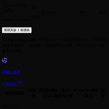
HappyHorse
,
24
1080p
$0.3046
N/A
N/A
每秒
video
·
alibaba
展開其餘 1 個價格
影片輸入列以來源影片與輸出影片等長的情境比較；不同模型
會按來源影片、輸出影片或兩者時長計費，請在 Studio 中查
看準確預估。
Wan 2.7
4 個價格
點數
我們的價格（美元）
依
Fal.ai 價格
差
模型與設定
/ 秒
$9.90 體驗包計算
（美元）
異
Wan 2.7
,