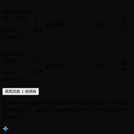
Wan 2.6
,
影片
7
輸入 · 720p
低
$0.0888
$0.10
11%
每秒
video
·
alibaba
Wan 2.6
,
10.6
1080p
低
$0.1345
$0.15
10%
每秒
video
·
alibaba
展開其餘 1 個價格
影片輸入列以來源影片與輸出影片等長的情境比較；不同模型
會按來源影片、輸出影片或兩者時長計費，請在 Studio 中查
看準確預估。