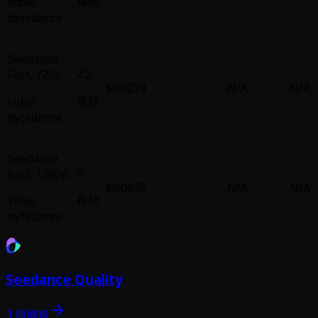
每秒
video
·
bytedance
Seedance
2.2
Fast
,
720p
$0.0279
N/A
N/A
每秒
video
·
bytedance
Seedance
5
Fast
,
1080p
$0.0635
N/A
N/A
每秒
video
·
bytedance
Seedance Quality
3 個價格