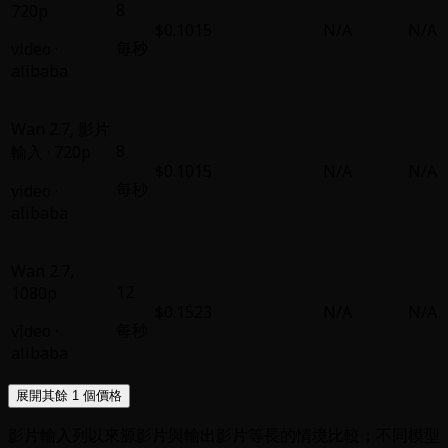
8
720p
$0.1015
N/A
N/A
每秒
video
·
alibaba
Wan 2.7
,
影片
8
輸入 · 720p
$0.1015
N/A
N/A
每秒
video
·
alibaba
Wan 2.7
,
12
1080p
$0.1523
N/A
N/A
每秒
video
·
alibaba
展開其餘 1 個價格
影片輸入列以來源影片與輸出影片等長的情境比較；不同模型