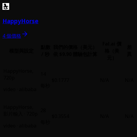
HappyHorse
4 個價格
Fal.ai 價
點數
我們的價格（美元）
差
模型與設定
格（美
/ 秒
依 $9.90 體驗包計算
異
元）
HappyHorse
,
14
720p
$0.1777
N/A
N/A
每秒
video
·
alibaba
HappyHorse
,
28
影片輸入 · 720p
$0.3554
N/A
N/A
每秒
video
·
alibaba