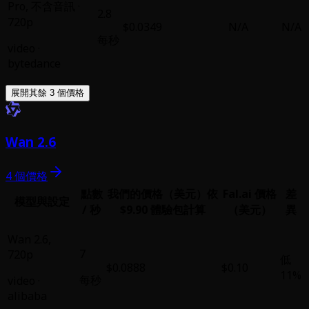
Pro
,
不含音訊 ·
2.8
720p
$0.0349
N/A
N/A
每秒
video
·
bytedance
展開其餘 3 個價格
Wan 2.6
4 個價格
點數
我們的價格（美元）
依
Fal.ai 價格
差
模型與設定
/ 秒
$9.90 體驗包計算
（美元）
異
Wan 2.6
,
7
720p
低
$0.0888
$0.10
11%
每秒
video
·
alibaba