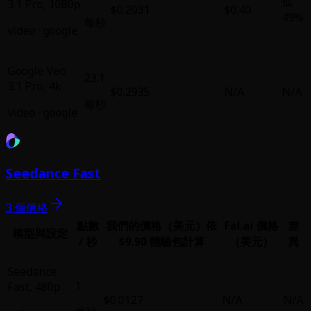
低
3.1 Pro
,
1080p
$0.2031
$0.40
49%
每秒
video
·
google
Google Veo
23.1
3.1 Pro
,
4k
$0.2935
N/A
N/A
每秒
video
·
google
Seedance Fast
3 個價格
點數
我們的價格（美元）
依
Fal.ai 價格
差
模型與設定
/ 秒
$9.90 體驗包計算
（美元）
異
Seedance
1
Fast
,
480p
$0.0127
N/A
N/A