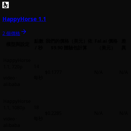
HappyHorse 1.1
2 個價格
點數
我們的價格（美元）
依
Fal.ai 價格
差
模型與設定
/ 秒
$9.90 體驗包計算
（美元）
異
HappyHorse
14
1.1
,
720p
$0.1777
N/A
N/A
每秒
video
·
alibaba
HappyHorse
18
1.1
,
1080p
$0.2285
N/A
N/A
每秒
video
·
alibaba