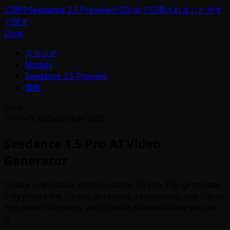
公開中
Seedance 2.5 PreviewがI2V.aiで公開されました
今す
ぐ試す
i2v.ai
スタジオ
Models
Seedance 2.5 Preview
価格
i2v.ai
リリース日
December 2025
Seedance 1.5 Pro AI Video
Generator
Create video tasks with Seedance 1.5 Pro. The generator
only shows the modes, durations, resolutions, and inputs
this model supports, with credits shown before you run
it.