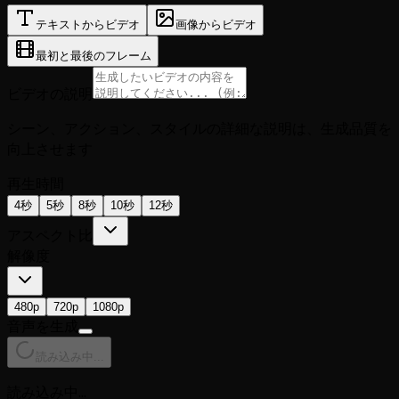
テキストからビデオ
画像からビデオ
最初と最後のフレーム
ビデオの説明
シーン、アクション、スタイルの詳細な説明は、生成品質を
向上させます
再生時間
4秒
5秒
8秒
10秒
12秒
アスペクト比
解像度
480p
720p
1080p
音声を生成
読み込み中...
読み込み中...