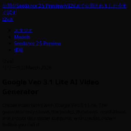
公開中
Seedance 2.5 PreviewがI2V.aiで公開されました
今す
ぐ試す
i2v.ai
スタジオ
Models
Seedance 2.5 Preview
価格
i2v.ai
リリース日
March 2026
Google Veo 3.1 Lite AI Video
Generator
Create video tasks with Google Veo 3.1 Lite. The
generator only shows the modes, durations, resolutions,
and inputs this model supports, with credits shown
before you run it.