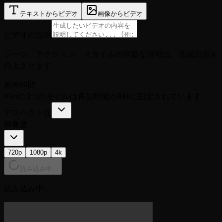
テキストからビデオ
画像からビデオ
ビデオの説明
シーン、アクション、スタイルの詳細な説明は、生成品質を
向上させます
再生時間
Veoの3つのモデルは再生時間が8秒に固定されています
アスペクト比
解像度
720p
1080p
4k
読み込み中...
読み込み中...