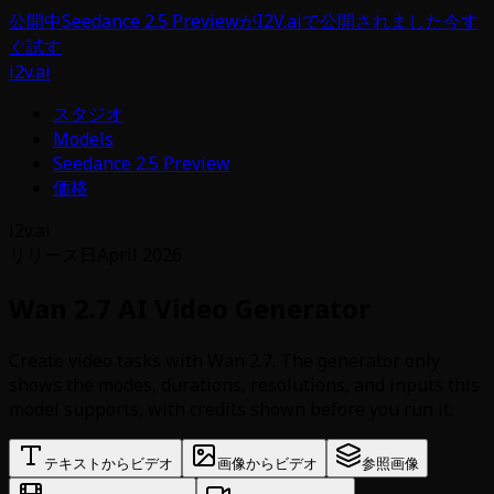
公開中
Seedance 2.5 PreviewがI2V.aiで公開されました
今す
ぐ試す
i2v.ai
スタジオ
Models
Seedance 2.5 Preview
価格
i2v.ai
リリース日
April 2026
Wan 2.7 AI Video Generator
Create video tasks with Wan 2.7. The generator only
shows the modes, durations, resolutions, and inputs this
model supports, with credits shown before you run it.
テキストからビデオ
画像からビデオ
参照画像