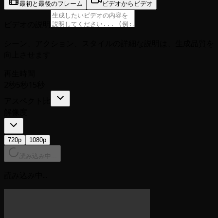
最初と最後のフレーム
ビデオからビデオ
ビデオの説明
シーン、アクション、スタイルの詳細な説明は、生成品質を
向上させます
再生時間
2秒
5秒
15秒
アスペクト比
解像度
720p
1080p
読み込み中...
読み込み中...