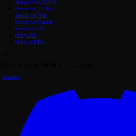
Google Veo 3.1 Pro
Seedance 1.5 Pro
Seedance Fast
Seedance Quality
Seedance 2.0
Kling v3.0
Kling v3.0 Pro
i2v.ai
I2V AI — AI画像・動画制作、APIにも対応
Discord