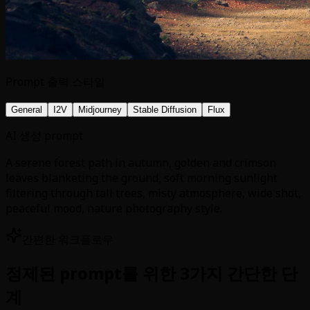
Prompt 출력 스타일
General
I2V
Midjourney
Stable Diffusion
Flux
AI 생성 prompt
A serene forest path in autumn, golden and crimson
leaves blanketing the ground, soft morning sunlight
filtering through tall trees, misty atmosphere, wide shot,
peaceful mood, nature photography style.
간편한 워크플로우
정제된 prompt를 위한 3가지 간단한 단
계