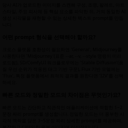
당사 AI가 업로드한 이미지를 스캔해 구성, 조명, 팔레트, 아트
스타일, 주요 피사체 등 핵심 요소를 파악한 뒤, 거의 동일한 AI
생성 시각물을 재현할 수 있는 상세한 텍스트 prompt를 만듭
니다.
어떤 prompt 형식을 선택해야 할까요?
크로스 플랫폼 호환성이 필요하면 'General', Midjourney를
사용한다면 'Midjourney'(표준 --ar, --v, --style 명령이 미리
로드됨), SD/ComfyUI 워크플로우에는 'Stable Diffusion'(품
질 우선 순위가 적용된 태그 기반 구문), Flux 기반 모델에는
'Flux', 특정 플랫폼에서 최적의 결과를 원한다면 'I2V'를 선택
하세요.
빠른 모드와 정밀한 모드의 차이점은 무엇인가요?
빠른 모드는 간단하고 직관적인 애플리케이션에 적합한 1~2
문장 짜리 prompt를 생성합니다. 정밀한 모드는 더 풍부한 시
각적 맥락을 담은 3~5문장 짜리 상세한 prompt를 제공하며,
복잡하고 디테일한 원본 이미지에 이상적입니다.