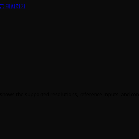
금 체험하기
ows the supported resolutions, reference inputs, and contr