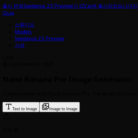
출시 완료
Seedance 2.5 Preview가 I2V.ai에 출시되었습니다
지
i2v.ai
스튜디오
Models
Seedance 2.5 Preview
가격
i2v.ai
출시일
November 2025
Nano Banana Pro Image Generator
Create images with Nano Banana Pro. The generator only sh
Text to Image
Image to Image
로딩 중
...