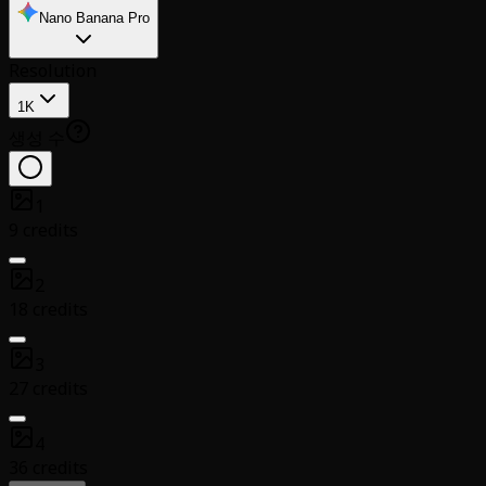
Nano Banana Pro
Resolution
1K
생성 수
1
9 credits
2
18 credits
3
27 credits
4
36 credits