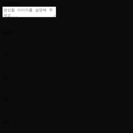
Prompt:
auto
1:1
2:3
3:2
3:4