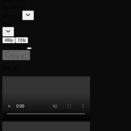
길이
4초
5초
15초
화면 비율
해상도
480p
720p
오디오 생성
로딩 중...
로딩 중...