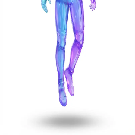
載入中
...
提示詞：
1:1
4:3
3:4
16:9