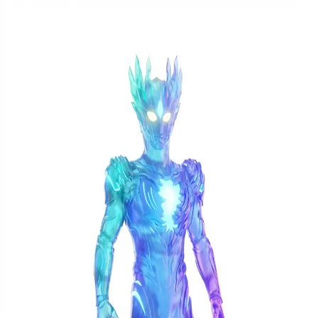
現已上線
Seedance 2.5 Preview 現已登陸 I2V.ai
立即體驗
i2v.ai
創作工作室
Models
Seedance 2.5 Preview
定價
i2v.ai
發布於
July 2026
統一化 AI 影像創作工作空間
在 60 秒內製作出精緻專業的 AI 影像。從文字 prompt 或參
考照片開始，在專案進行中切換頂級影像模型，且無需離開目
前使用的分頁即可優化輸出結果。
文生圖
圖生圖