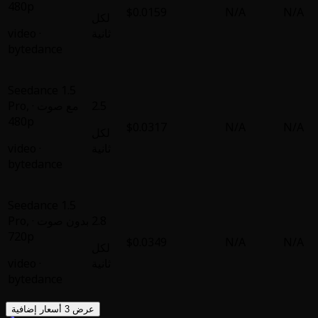
480p
$0.0159
لكل
ثانية
·
video
bytedance
Seedance 1.5
2.5
مع صوت ·
,
Pro
480p
$0.0317
لكل
ثانية
·
video
bytedance
Seedance 1.5
2.8
بدون صوت ·
,
Pro
720p
$0.0349
لكل
ثانية
·
video
bytedance
عرض 3 أسعار إضافية