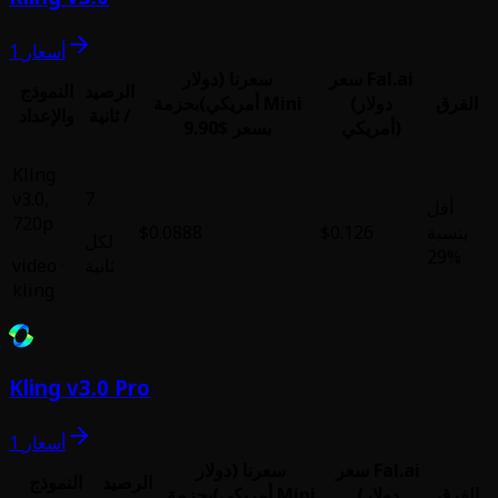
1 أسعار
سعرنا (دولار
الرصيد
النموذج
أمريكي)
بحزمة Mini
/ ثانية
والإعداد
بسعر $9.90
Kling
v3.0
,
7
720p
$0.0888
لكل
ثانية
·
video
kling
Kling v3.0 Pro
1 أسعار
رنا (دولار
الرصيد
النموذج
أمريكي)
بحزمة Mini