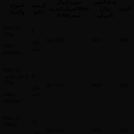
ا (دولار
الرصيد
النموذج
ريكي)
بحزمة Mini
/ ثانية
والإعداد
$9.90
Wan 2.7
,
8
720p
$0.1015
لكل
video
·
ثانية
alibaba
Wan 2.7
,
8
إدخال فيديو ·
720p
$0.1015
لكل
ثانية
·
video
alibaba
Wan 2.7
,
12
1080p
$0.1523
لكل