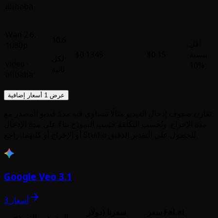
alibaba
Wan 2.6
,
10.6
1080p
$0.1345
لكل
video
·
ثانية
alibaba
عرض 1 أسعار إضافية
لًا تتساوى فيه مدة فيديو المصدر مع
ة حسب النموذج بناءً على مدة الإدخال
Google Veo 3.1
3 أسعار
رنا (دولار
الرصيد
النموذج