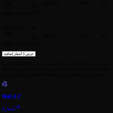
$0.3554
720p
لكل
ثانية
video
·
alibaba
HappyHorse
,
24
1080p
$0.3046
لكل
ثانية
alibaba
·
video
عرض 1 أسعار إضافية
لًا تتساوى فيه مدة فيديو المصدر مع
ة حسب النموذج بناءً على مدة الإدخال
Wan 2.7
4 أسعار