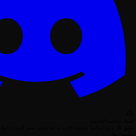
إشعار سياسة المحتوى
يطبق كل مزود سياسة محتوى خاصة به. قد ترفض بعض النماذج الطلبات
مسموح بها.