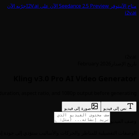
متاح الآن
يتوفر Seedance 2.5 Preview الآن على I2V.ai
جرّبه الآن
i2v.ai
i2v.ai
تاريخ الإصدار
February 2026
Kling v3.0 Pro AI Video Generator
duration, aspect ratio, and 1080p output before generating.
نص إلى فيديو
صورة إلى فيديو
وصف الفيديو
الوصفات التفصيلية للمناظر والحركات والأساليب ستؤدي إلى جودة إ