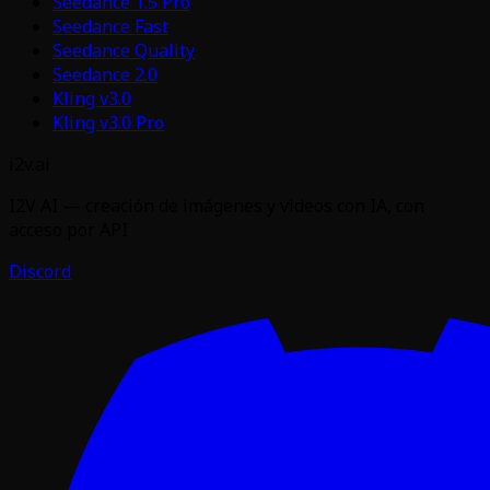
Seedance 1.5 Pro
Seedance Fast
Seedance Quality
Seedance 2.0
Kling v3.0
Kling v3.0 Pro
i2v.ai
I2V AI — creación de imágenes y videos con IA, con
acceso por API
Discord