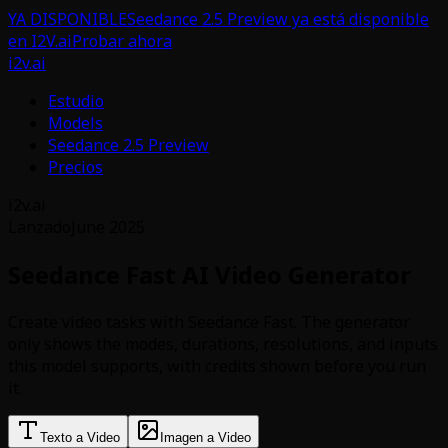
YA DISPONIBLE
Seedance 2.5 Preview ya está disponible
en I2V.ai
Probar ahora
i2v.ai
Estudio
Models
Seedance 2.5 Preview
Precios
i2v.ai
Lanzado
June 2025
Seedance Fast AI Video Generator
Create video tasks with Seedance Fast. The generator
only shows the modes, durations, resolutions, and inputs
this model supports, with credits shown before you run
it.
Texto a Video
Imagen a Video