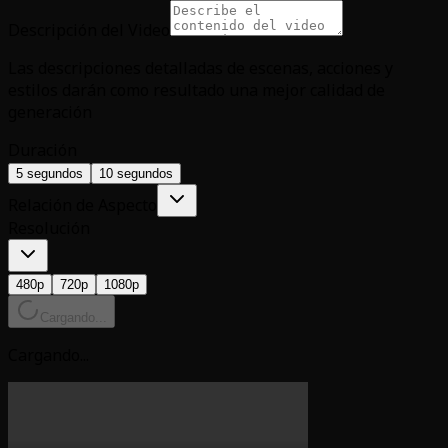
Descripción del Video
Las descripciones detalladas de escenas, acciones y
estilos darán como resultado una mejor calidad de
generación
Duración
5 segundos
10 segundos
Relación de Aspecto
Resolución
480p
720p
1080p
Cargando...
Cargando...