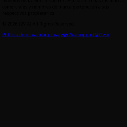
modelos de IA mencionado en este sitio. Todas las marcas
comerciales y nombres de marca pertenecen a sus
respectivos propietarios.
©
2026
I2V AI
All Rights Reserved.
Política de privacidad
privacy@i2v.ai
support@i2v.ai