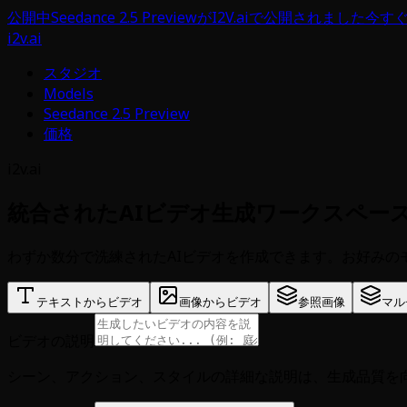
公開中
Seedance 2.5 PreviewがI2V.aiで公開されました
今す
i2v.ai
スタジオ
Models
Seedance 2.5 Preview
価格
i2v.ai
統合されたAIビデオ生成ワークスペー
わずか数分で洗練されたAIビデオを作成できます。お好みのモデルを
テキストからビデオ
画像からビデオ
参照画像
マル
ビデオの説明
シーン、アクション、スタイルの詳細な説明は、生成品質を