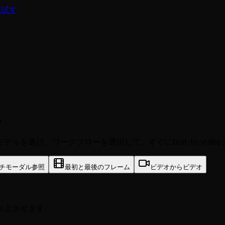
ぐ試す
ス
選び、ワークフローを選択して、すぐにtext-to-videoまたは
チモーダル参照
最初と最後のフレーム
ビデオからビデオ
向上させます