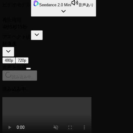
ビデオモデル
Seedance 2.0 Mini
音声あり
再生時間
4秒
5秒
15秒
アスペクト比
解像度
480p
720p
音声を生成
読み込み中...
読み込み中...