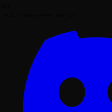
i2v.ai
I2V AI — AI画像・動画制作、APIにも対応