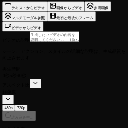
テキストからビデオ
画像からビデオ
参照画像
マルチモーダル参照
最初と最後のフレーム
ビデオからビデオ
ビデオの説明
シーン、アクション、スタイルの詳細な説明は、生成品質を
向上させます
再生時間
4秒
5秒
30秒
アスペクト比
解像度
480p
720p
読み込み中...