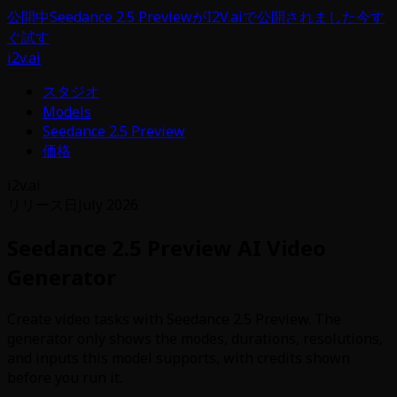
公開中
Seedance 2.5 PreviewがI2V.aiで公開されました
今す
ぐ試す
i2v.ai
スタジオ
Models
Seedance 2.5 Preview
価格
i2v.ai
リリース日
July 2026
Seedance 2.5 Preview AI Video
Generator
Create video tasks with Seedance 2.5 Preview. The
generator only shows the modes, durations, resolutions,
and inputs this model supports, with credits shown
before you run it.