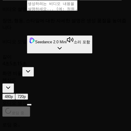
비디오 설명
장면, 행동, 스타일에 대한 자세한 설명은 생성 품질을 높여줍
니다
비디오 모델
Seedance 2.0 Mini
소리 포함
길이
4초
5초
15초
화면 비율
해상도
480p
720p
오디오 생성
로딩 중...
로딩 중...